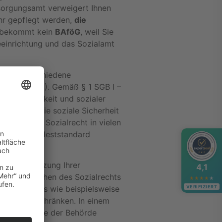
sorgungsamt verweigert Ihnen
hr gepflegt werden,
die
d bekommt kein
BAföG
, weil Sie
geeinrichtung und das Sozialamt
mfasst verschiedene
 I – SGB XII). Gemäß § 1 SGB I –
er Gerechtigkeit und sozialer
ollen sich die soziale Sicherheit
hr soll das Sozialrecht in vielen
ber dem Mindeststandard
der Durchsetzung Ihrer
4,1
 allen Bereichen des Sozialrechts
★
★
★
★
★
 Sozialrechts wie beispielsweise
VERIFIZIERT
ng etc. beschränken. In einem
chte, die Sie der Behörde