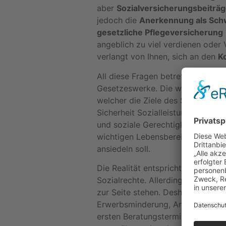
aber
Sozialversicherungsbeiträ
jedoch die
Anerkennung als Sch
gesetzliche Pflegeversicherung
angeblich zu viel verdienen oder 
verlangt von Ihnen, sich an den
K
All diese Fragen betreffen das S
Gesetzeswerke. Die wichtigsten R
welcher die Ziele des Sozialrechts
Sicherheit Sozialleistungen einsch
und soziale Gerechtigkeit nicht a
wichtigen Lebensbereichen einen
ansiedeln soll.
Die Realität entspricht leider oft
Sozialrechte. Allerdings kann ich 
zur Seite stehen. Deshalb muss ic
Erwerbsminderung, Arbeitsunfälle,
ersten Beratungstermin bespreche