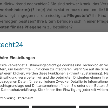
ge
rückwirkend nachzahlen? Sie sind schwer krank, das Ver
werbehinderte(r)?
Ihr(e) Vater/Mutter muss rund um die U
bewilligt hingegen nur die niedrigste
Pflegestufe
? Ihr Kin
Vermögen besitzen? Ihre Eltern befinden sich in einer Pfle
osten für das Pflegeheim
zu beteiligen?
ozial- und Sozialversicherungsrecht. Dieses Rechtsgebiet u
egelungen befinden sich in zwölf Sozialgesetzbüchern (SGB
 formuliert – soll das Sozialrecht zur Verwirklichung sozial
ließlich sozialer und erzieherischer Hilfen gestalten. Dabei s
usschließlich in der Abwehr von Notlagen erschöpfen. Vielme
 menschenwürdigen Standard ermöglichen, welcher sich ü
 nicht der gesetzlichen Zielvorgabe. Ich unterstütze Sie bei 
Ihnen als Einzelanwalt allein aus Kapazitätsgründen nicht in
h meine Tätigkeit in der Regel auf einige Problemfelder des
 Feststellung des Grades der Behinderung, Statusfeststellu
n wir gemeinsam Ihr Problem. Nach der Erörterung Ihrer Re