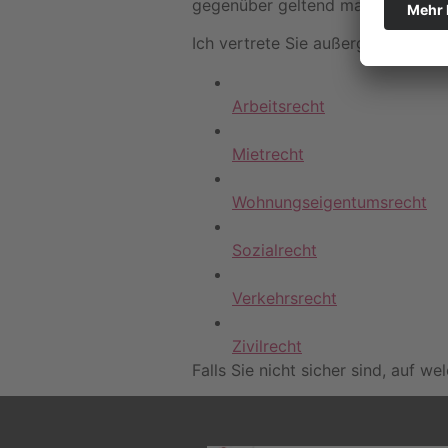
gegenüber geltend machen können
Ich vertrete Sie außergerichtlich 
Arbeitsrecht
Mietrecht
Wohnungseigentumsrecht
Sozialrecht
Verkehrsrecht
Zivilrecht
Falls Sie nicht sicher sind, auf w